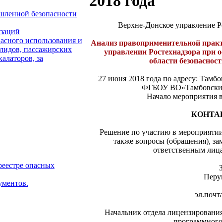
2018 года
ышленной безопасности
Верхне-Донское управление Р
изаций
пасного использования и
Анализ правоприменительной практ
лидов, пассажирских
управлении Ростехнадзора при о
алаторов, за
области безопасност
27 июня 2018 года по адресу: Тамбов
ФГБОУ ВО«Тамбовский 
Начало мероприятия в
КОНТА
Решение по участию в мероприятии
также вопросы (обращения), за
ответственным лица
реестре опасных
Перу
ументов.
эл.почт
Начальник отдела лицензирования
программного