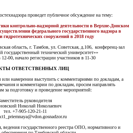
остехнадзора проведет публичное обсуждение на тему:
ики контрольно-надзорной деятельности в Верхне-Донском
существлении федерального государственного надзора в
и гидротехнических сооружений в 2018 году
ская область, г. Тамбов, ул. Советская, д.106, конференц-зал
государственный технический университет»»
 12-00, начало регистрации участников в 11-30
КТЫ ОТВЕТСТВЕННЫХ ЛИЦ
 или намерении выступить с комментариями по докладам, а
мечания и комментарии по докладам, просим направлять
м за подготовку и проведение мероприятий:
Заместитель руководителя
новский Николай Николаевич
тел. +7-905-120-21-11
а:t1_priemnaya@vdon.gosnadzor.ru
, ведения государственного реестра ОПО, нормативного и
 обеспечения по Тамбовской области