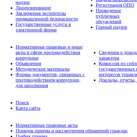
надзор
Регистрация ОПО
Лицензирование
Проведение
Заключения экспертизы
публичных
промышленной безопасности
обсуждений
Государственные услуги в
Горный надзор
электронной форме
Нормативные правовые и иные
акты в сфере противодействия
Сведения о доход
коррупции
характера
Объявления
Комиссия по соб
Методические материалы
государственных
Формы документов, связанных с
интересов управл
противодействием коррупции,
Доклады, отчеты,
для заполнения
Поиск
Карта сайта
Нормативные правовые акты
Порядок приема и рассмотрения обращений граждан
График приема