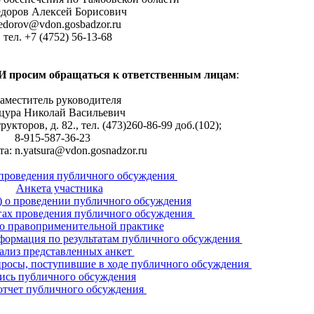
доров Алексей Борисович
fedorov@vdon.gosbadzor.ru
тел. +7 (4752) 56-13-68
 просим обращаться к ответственным лицам
:
аместитель руководителя
цура Николай Васильевич
рукторов, д. 82., тел. (473)260-86-99 доб.(102);
8-915-587-36-23
та: n.yatsura@vdon.gosnadzor.ru
проведения публичного обсуждения
Анкета участника
) о проведении публичного обсуждения
гах проведения публичного обсуждения
о правоприменительной практике
формация по результатам публичного обсуждения
ализ представленных анкет
росы, поступившие в ходе публичного обсуждения
ись публичного обсуждения
отчет публичного обсуждения