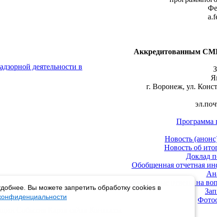
Фе
a.
Аккредитованным СМИ
адзорной деятельности в
З
Я
г. Воронеж, ул. Конст
эл.поч
Программа 
Новость (анонс
Новость об ито
Доклад п
Обобщенная отчетная ин
Ан
Обобщенные ответы на воп
добнее. Вы можете запретить обработку cookies в
Зап
 конфиденциальности
Фото
пции
События
Карта сайта
Контакты