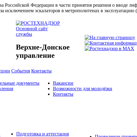
ства Российской Федерации в части принятия решения о вводе л
за исключением эскалаторов в метрополитенах в эксплуатацию 
Основной сайт
службы
Верхне-Донское
управление
упции
События
Контакты
тельные документы
Вакансии
вления
Возможности для молодёжи
Контакты
Подготовка и аттестация
й
Проведение провер