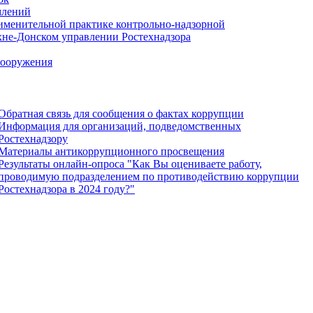
млений
именительной практике контрольно-надзорной
хне-Донском управлении Ростехнадзора
сооружения
Обратная связь для сообщения о фактах коррупции
Информация для организаций, подведомственных
Ростехнадзору
Материалы антикоррупционного просвещения
Результаты онлайн-опроса "Как Вы оцениваете работу,
проводимую подразделением по противодействию коррупции
Ростехнадзора в 2024 году?"