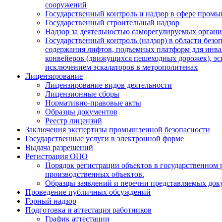
сооружений
Государственный контроль и надзор в сфере пром
Государственный строительный надзор
Надзор за деятельностью саморегулируемых орган
Государственный контроль (надзор) в области безо
содержания лифтов, подъемных платформ для инва
конвейеров (движущихся пешеходных дорожек), эск
исключением эскалаторов в метрополитенах
Лицензирование
Лицензирование видов деятельности
Лицензионные сборы
Нормативно-правовые акты
Образцы документов
Реестр лицензий
Заключения экспертизы промышленной безопасности
Государственные услуги в электронной форме
Выдача разрешений
Регистрация ОПО
Порядок регистрации объектов в государственном 
производственных объектов.
Образцы заявлений и перечни представляемых док
Проведение публичных обсуждений
Горный надзор
Подготовка и аттестация работников
График аттестации