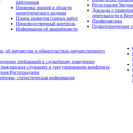
работников
Регистрация Уведо
Проверка знаний в области
Доклады о правопр
энергетического надзора
деятельности в Вер
Планы развития горных работ
Профилактика
Производственный контроль
Гидротехнические 
Информация об аварийновсти
ах, об имуществе и обязательствах имущественного
людению требований к служебному поведению
 гражданских служащих и урегулированию конфликта
ения Ростехнадзора
 обзоры, статистическая информация