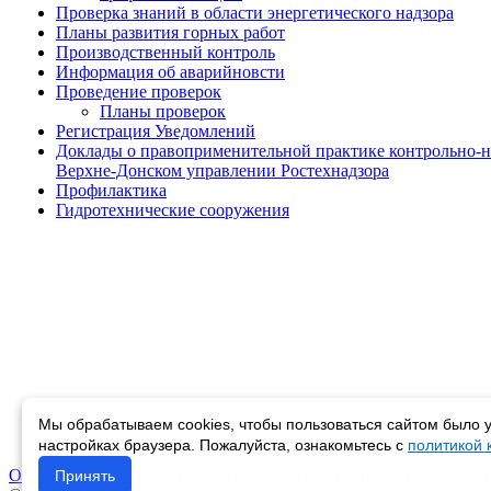
Проверка знаний в области энергетического надзора
Планы развития горных работ
Производственный контроль
Информация об аварийновсти
Проведение проверок
Планы проверок
Регистрация Уведомлений
Доклады о правоприменительной практике контрольно-н
Верхне-Донском управлении Ростехнадзора
Профилактика
Гидротехнические сооружения
Мы обрабатываем cookies, чтобы пользоваться сайтом было у
настройках браузера. Пожалуйста, ознакомьтесь с
политикой
Об управлении
Новости
Деятельность
Противодействие корру
Принять