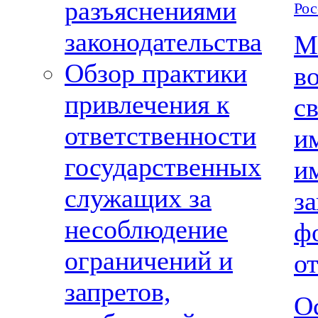
разъяснениями
Рос
законодательства
М
Обзор практики
в
привлечения к
св
ответственности
и
государственных
и
служащих за
з
несоблюдение
ф
ограничений и
о
запретов,
О