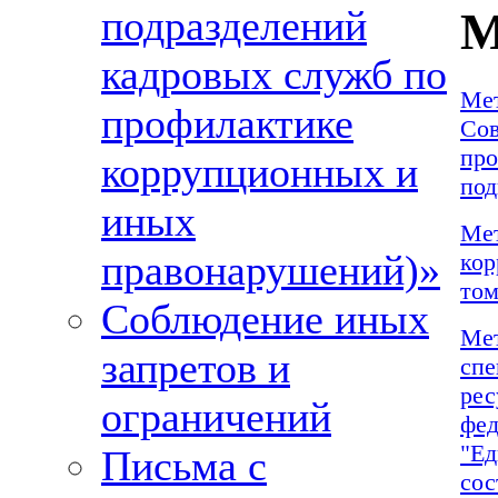
подразделений
М
кадровых служб по
Мет
профилактике
Сов
про
коррупционных и
под
иных
Мет
правонарушений)»
кор
том
Соблюдение иных
Мет
запретов и
спе
рес
ограничений
фед
"Ед
Письма с
сос