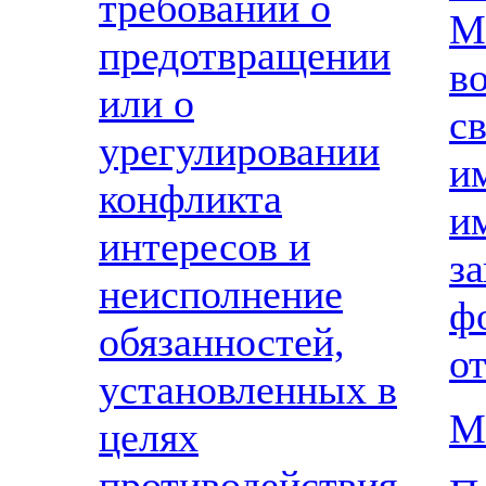
требований о
М
предотвращении
в
или о
св
урегулировании
и
конфликта
и
интересов и
з
неисполнение
ф
обязанностей,
о
установленных в
М
целях
противодействия