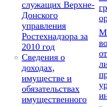
служащих Верхне-
г
Донского
о
управления
М
Ростехнадзора за
в
2010 год
о
Сведения о
л
доходах,
п
имуществе и
у
обязательствах
и
имущественного