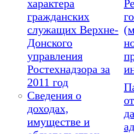
Р
характера
г
гражданских
(
служащих Верхне-
н
Донского
п
управления
и
Ростехнадзора за
2011 год
П
Сведения о
о
доходах,
да
имуществе и
а