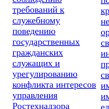
требований к
к
служебному
н
поведению
о
государственных
с
гражданских
и
служащих и
п
урегулированию
св
конфликта интересов
и
управления
и
Ростехнадзора
е