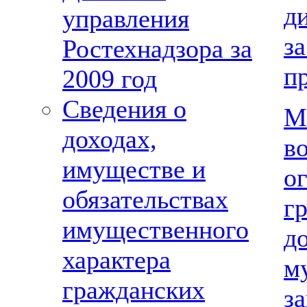
д
управления
з
Ростехнадзора за
п
2009 год
Сведения о
М
доходах,
в
имуществе и
о
обязательствах
г
имущественного
д
характера
м
гражданских
з