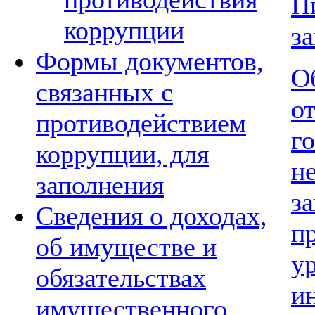
П
коррупции
з
Формы документов,
О
связанных с
о
противодействием
г
коррупции, для
н
заполнения
за
Сведения о доходах,
п
об имуществе и
у
обязательствах
и
имущественного