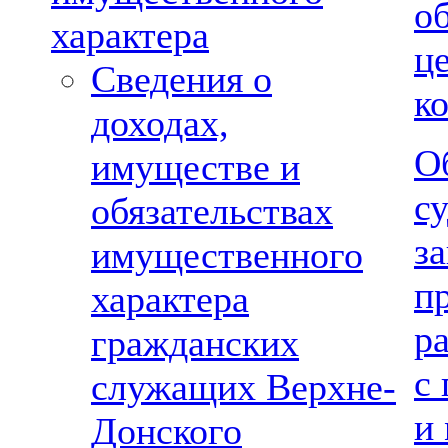
о
характера
ц
Сведения о
к
доходах,
О
имуществе и
су
обязательствах
з
имущественного
п
характера
р
гражданских
с
служащих Верхне-
и
Донского