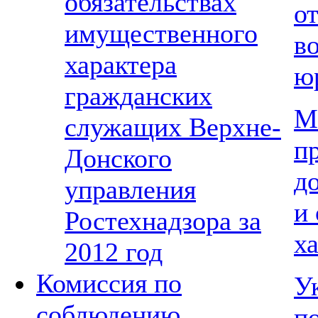
обязательствах
о
имущественного
в
характера
ю
гражданских
М
служащих Верхне-
п
Донского
д
управления
и
Ростехнадзора за
х
2012 год
Комиссия по
У
соблюдению
п