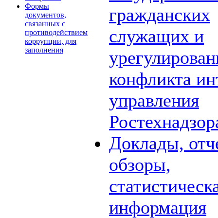
Формы
гражданских
документов,
связанных с
служащих и
противодействием
коррупции, для
заполнения
урегулирова
конфликта ин
управления
Ростехнадзор
Доклады, отч
обзоры,
статистическ
информация