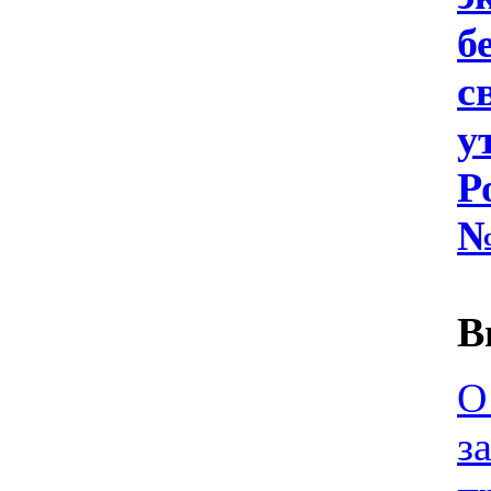
б
с
у
Р
№
В
О
з