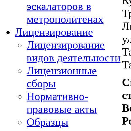
К
эскалаторов в
Т
метрополитенах
Л
Лицензирование
ул
Лицензирование
Т
видов деятельности
Т
Лицензионные
С
сборы
с
Нормативно-
В
правовые акты
Р
Образцы