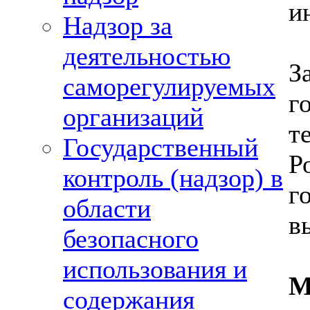
и
Надзор за
деятельностью
З
саморегулируемых
г
организаций
т
Государственный
Р
контроль (надзор) в
г
области
в
безопасного
использования и
М
содержания