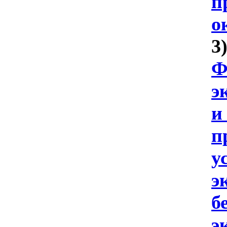
п
о
3
Ф
э
и
п
у
э
б
э