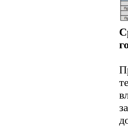
С
г
П
т
в
з
д