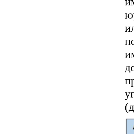
и
ю
и
п
и
д
п
у
(