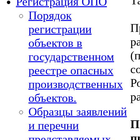
Т
Регистрация ОПО
Порядок
П
регистрации
р
объектов в
(
государственном
с
реестре опасных
Р
производственных
р
объектов.
Образцы заявлений
П
и перечни
п
представляемых