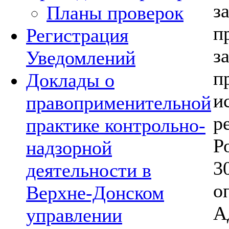
з
Планы проверок
п
Регистрация
з
Уведомлений
п
Доклады о
и
правоприменительной
р
практике контрольно-
Р
надзорной
3
деятельности в
о
Верхне-Донском
А
управлении