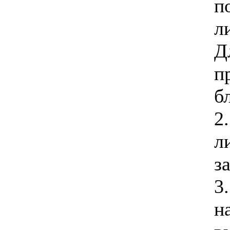
п
л
Д
п
б
2
л
з
3
н