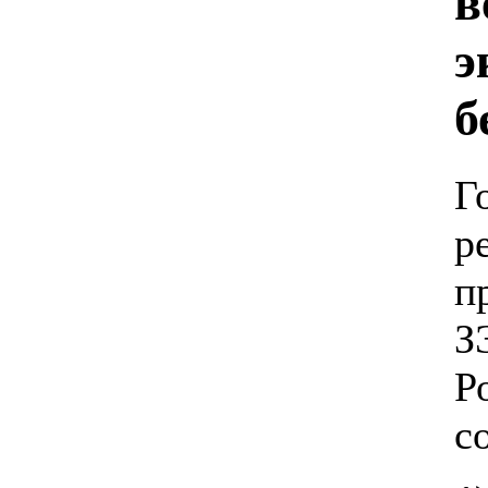
в
э
б
Г
р
п
З
Р
с