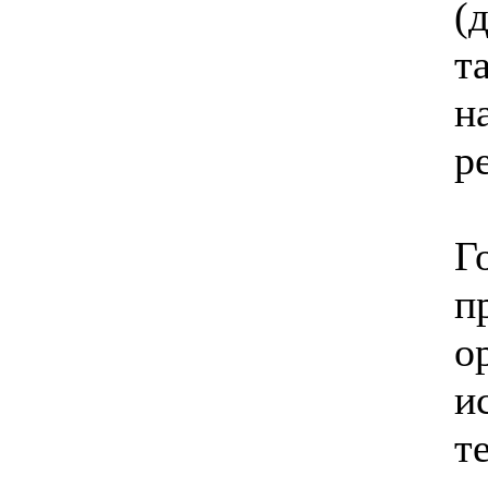
(
т
н
р
Г
п
о
и
т