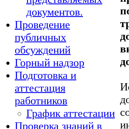
п
документов.
т
Проведение
д
публичных
в
обсуждений
д
Горный надзор
Подготовка и
И
аттестация
д
работников
с
График аттестации
и
Проверка знаний в