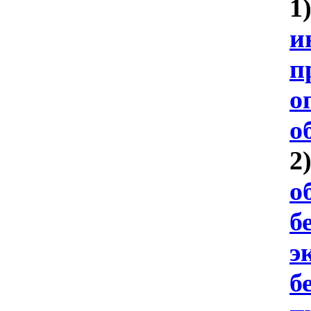
1
и
п
о
о
2
о
б
э
б