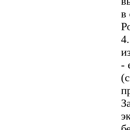
в
в
Р
4
и
-
(
п
З
э
б