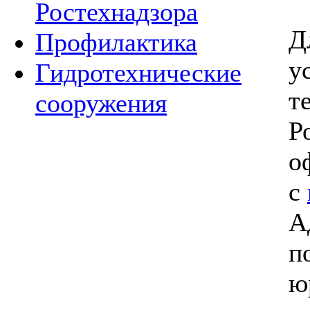
Ростехнадзора
Д
Профилактика
у
Гидротехнические
т
сооружения
Р
о
с
А
п
ю