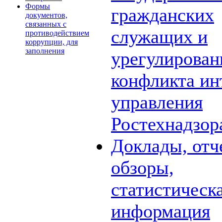
Формы
гражданских
документов,
связанных с
служащих и
противодействием
коррупции, для
заполнения
урегулирова
конфликта ин
управления
Ростехнадзор
Доклады, отч
обзоры,
статистическ
информация