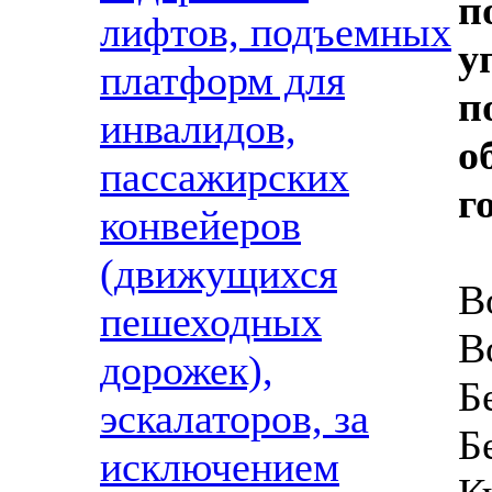
п
лифтов, подъемных
у
платформ для
п
инвалидов,
о
пассажирских
г
конвейеров
(движущихся
В
пешеходных
В
дорожек),
Б
эскалаторов, за
Б
исключением