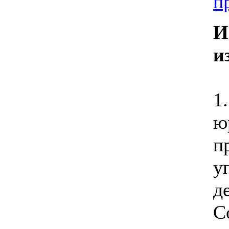
п
И
и
1
ю
п
у
д
С