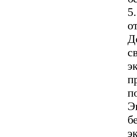
5
о
Д
с
э
п
п
Э
б
э