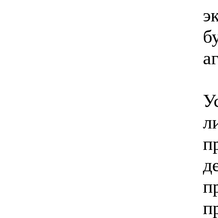
э
б
а
У
л
п
д
п
п