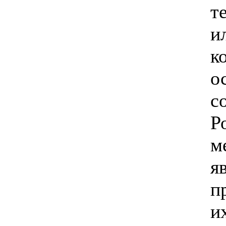
т
и
к
о
с
Р
м
я
п
и