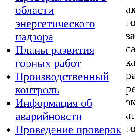
а
области
г
энергетического
з
надзора
с
Планы развития
к
горных работ
р
Производственный
р
контроль
э
Информация об
а
аварийновсти
г
Проведение проверок