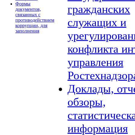
Формы
гражданских
документов,
связанных с
служащих и
противодействием
коррупции, для
заполнения
урегулирова
конфликта ин
управления
Ростехнадзор
Доклады, отч
обзоры,
статистическ
информация