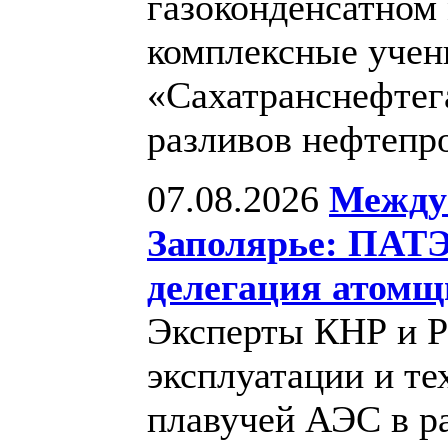
газоконденсатном
комплексные учен
«Сахатранснефтег
разливов нефтепр
07.08.2026
Между
Заполярье: ПАТЭ
делегация атомщ
Эксперты КНР и Р
эксплуатации и те
плавучей АЭС в р