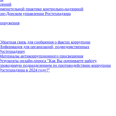
млений
именительной практике контрольно-надзорной
хне-Донском управлении Ростехнадзора
сооружения
Обратная связь для сообщения о фактах коррупции
Информация для организаций, подведомственных
Ростехнадзору
Материалы антикоррупционного просвещения
Результаты онлайн-опроса "Как Вы оцениваете работу,
проводимую подразделением по противодействию коррупции
Ростехнадзора в 2024 году?"