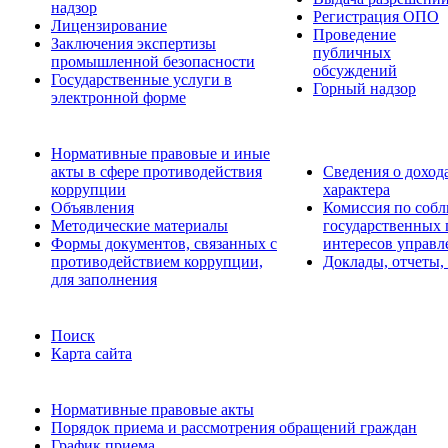
надзор
Регистрация ОПО
Лицензирование
Проведение
Заключения экспертизы
публичных
промышленной безопасности
обсуждений
Государственные услуги в
Горный надзор
электронной форме
Нормативные правовые и иные
акты в сфере противодействия
Сведения о доход
коррупции
характера
Объявления
Комиссия по соб
Методические материалы
государственных
Формы документов, связанных с
интересов управл
противодействием коррупции,
Доклады, отчеты,
для заполнения
Поиск
Карта сайта
Нормативные правовые акты
Порядок приема и рассмотрения обращений граждан
График приема