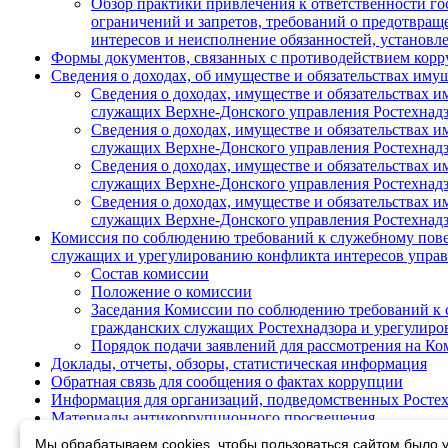
Обзор практики привлечения к ответственности г
ограничений и запретов, требований о предотвращ
интересов и неисполнение обязанностей, установл
Формы документов, связанных с противодействием корр
Сведения о доходах, об имуществе и обязательствах иму
Сведения о доходах, имуществе и обязательствах 
служащих Верхне-Донского управления Ростехнадзо
Сведения о доходах, имуществе и обязательствах 
служащих Верхне-Донского управления Ростехнадзо
Сведения о доходах, имуществе и обязательствах 
служащих Верхне-Донского управления Ростехнадзо
Сведения о доходах, имуществе и обязательствах 
служащих Верхне-Донского управления Ростехнадзо
Комиссия по соблюдению требований к служебному пов
служащих и урегулированию конфликта интересов управ
Состав комиссии
Положение о комиссии
Заседания Комиссии по соблюдению требований к
гражданских служащих Ростехнадзора и урегулиро
Порядок подачи заявлений для рассмотрения на К
Доклады, отчеты, обзоры, статистическая информация
Обратная связь для сообщения о фактах коррупции
Информация для организаций, подведомственных Росте
Материалы антикоррупционного просвещения
Результаты онлайн-опроса "Как Вы оцениваете работу, 
Мы обрабатываем cookies, чтобы пользоваться сайтом было у