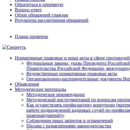
Обратиться в приемную
Вопрос-ответ
Обзор обращений граждан
Результаты рассмотрения обращений
Планы проверок
Нормативные правовые и иные акты в сфере противодей
Федеральные законы, указы Президента Российско
Правительства Российской Федерации, междунаро
Ведомственные нормативные правовые акты
Организационно-распорядительные документы Вер
Объявления
Методические материалы
Методические рекомендации
Методический инструментарий по вопросам проти
Как осуществлять профилактику коррупции (матер
работе подразделений кадровых служб по профил
правонарушений)»
Соблюдение иных запретов и ограничений
Письма с разъяснениями законодательства