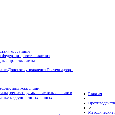
ствия коррупции
й Федерации, постановления
дные правовые акты
хне-Донского управления Ростехнадзора
водействия коррупции
иалы, рекомендуемые к использованию в
Главная
актике коррупционных и иных
>
Противодейств
>
Методические 