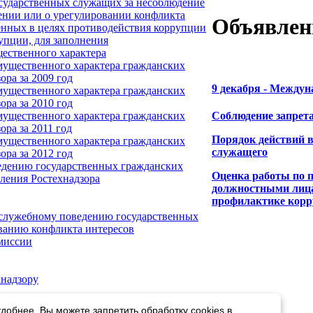
осударственных служащих за несоблюдение
ении или о урегулировании конфликта
Объявлен
енных в целях противодействия коррупции
упции, для заполнения
щественного характера
имущественного характера гражданских
ра за 2009 год
9 декабря - Междун
имущественного характера гражданских
ра за 2010 год
имущественного характера гражданских
Соблюдение запрета
ра за 2011 год
Порядок действий 
имущественного характера гражданских
служащего
ра за 2012 год
едению государственных гражданских
Оценка работы по 
ления Ростехнадзора
должностными лица
профилактике корр
 служебному поведению государственных
ванию конфликта интересов
омиссии
хнадзору
проводимую подразделением по
добнее. Вы можете запретить обработку cookies в