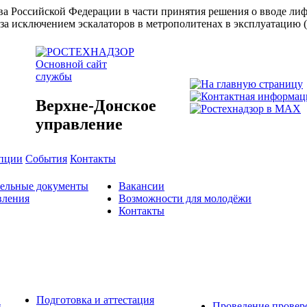
ства Российской Федерации в части принятия решения о вводе л
за исключением эскалаторов в метрополитенах в эксплуатацию 
Основной сайт
службы
Верхне-Донское
управление
упции
События
Контакты
тельные документы
Вакансии
вления
Возможности для молодёжи
Контакты
Подготовка и аттестация
й
Проведение провер