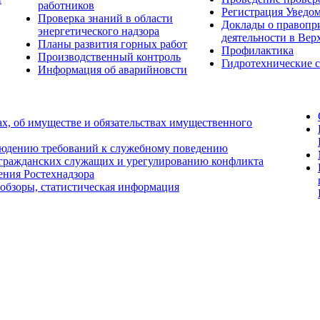
работников
Регистрация Уведо
Проверка знаний в области
Доклады о правопр
энергетического надзора
деятельности в Вер
Планы развития горных работ
Профилактика
Производственный контроль
Гидротехнические 
Информация об аварийновсти
ах, об имуществе и обязательствах имущественного
людению требований к служебному поведению
 гражданских служащих и урегулированию конфликта
ения Ростехнадзора
 обзоры, статистическая информация