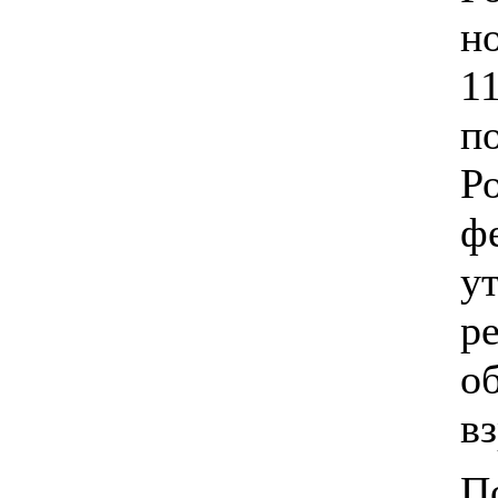
н
1
п
Р
ф
у
р
о
в
П