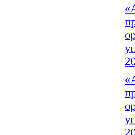
«
п
о
у
2
«
п
о
у
20