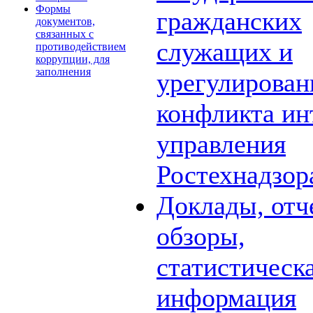
Формы
гражданских
документов,
связанных с
служащих и
противодействием
коррупции, для
заполнения
урегулирова
конфликта ин
управления
Ростехнадзор
Доклады, отч
обзоры,
статистическ
информация