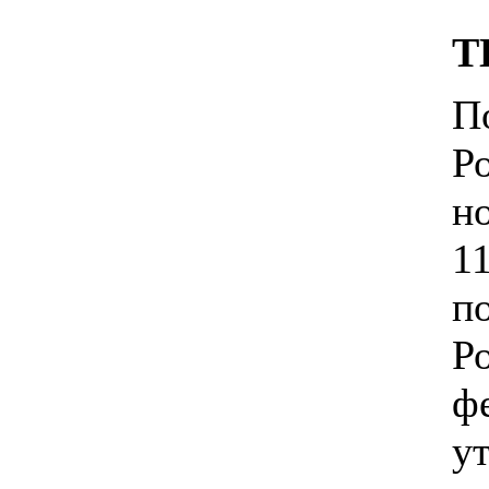
Т
П
Р
н
1
п
Р
ф
у