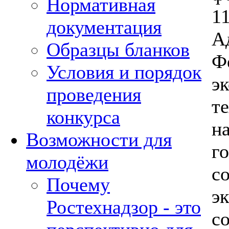
Нормативная
1
документация
А
Образцы бланков
Ф
Условия и порядок
э
проведения
т
конкурса
н
Возможности для
г
молодёжи
с
Почему
э
Ростехнадзор - это
с