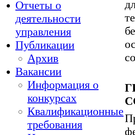
д
Отчеты о
т
деятельности
б
управления
о
Публикации
с
Архив
Вакансии
Информация о
Г
конкурсах
С
Квалификационные
П
требования
ф