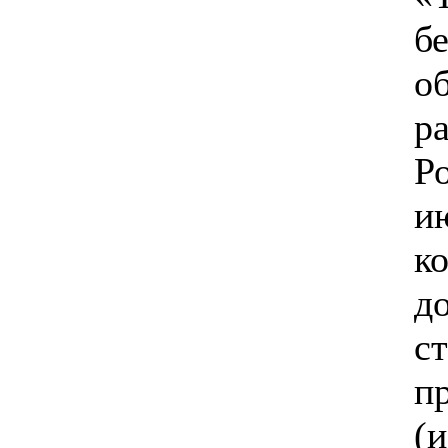
б
о
р
Р
и
к
д
с
п
(