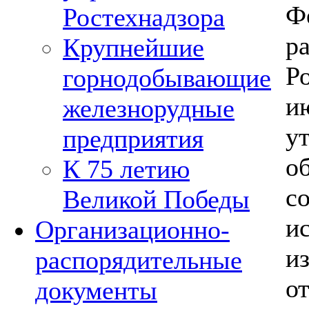
Ф
Ростехнадзора
р
Крупнейшие
Р
горнодобывающие
и
железнорудные
у
предприятия
о
К 75 летию
с
Великой Победы
и
Организационно-
и
распорядительные
о
документы