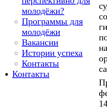
перспективно для
с
молодёжи?
с
Программы для
г
молодёжи
п
Вакансии
н
Истории успеха
о
Контакты
с
Контакты
П
ф
1