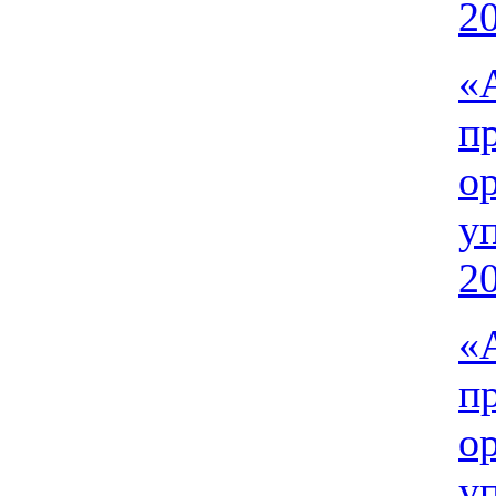
20
«
п
о
у
20
«
п
о
у