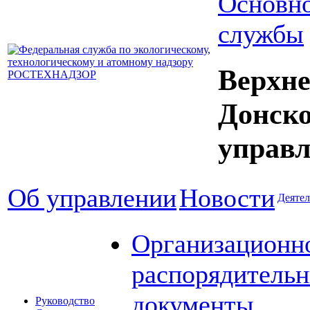
Основно
службы
Верхне
Донск
управл
Об управлении
Новости
Деятел
Организационн
распорядитель
документы
Руководство