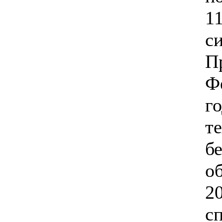
1
с
П
Ф
г
т
б
о
2
с