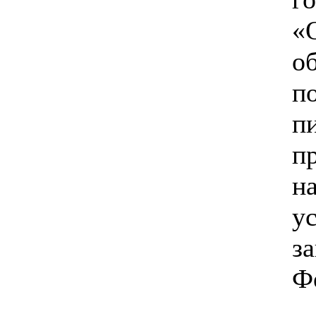
«
о
п
п
п
н
у
з
Ф