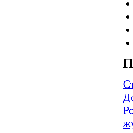
П
С
Д
Р
ж