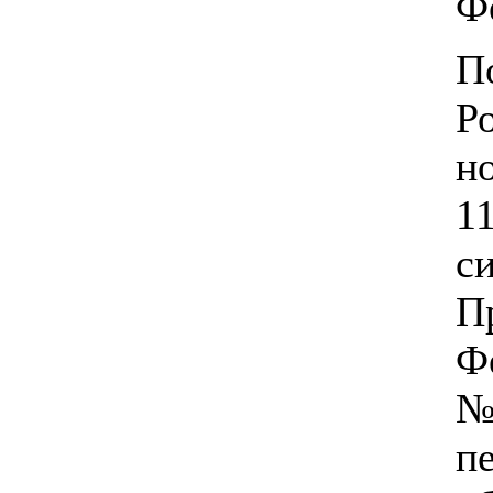
Ф
П
Р
н
1
с
П
Ф
№
п