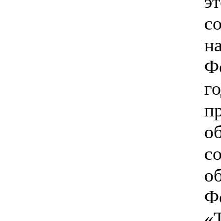
э
с
н
Ф
г
п
о
с
о
Ф
«