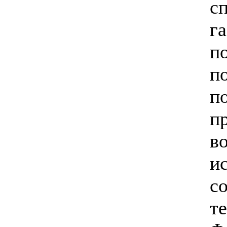
с
г
п
п
п
п
в
и
с
т