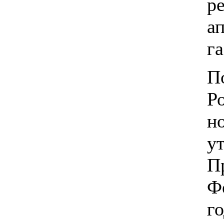
р
а
г
П
Р
н
у
П
Ф
г