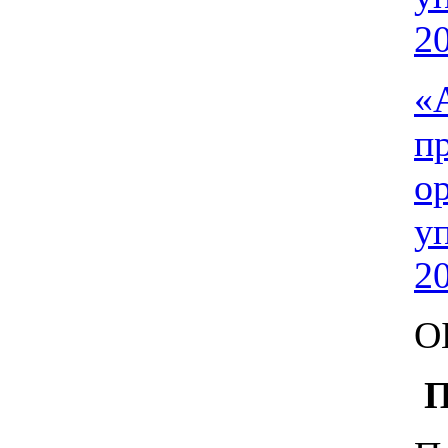
20
«
п
о
у
20
О
П