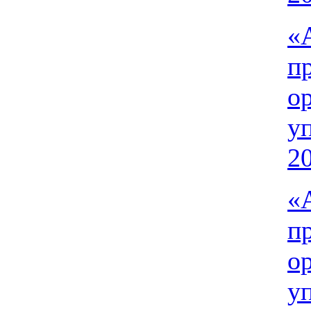
«
п
о
у
20
«
п
о
у