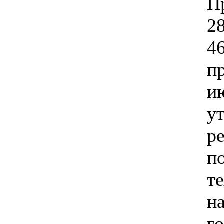
П
2
4
п
и
у
р
п
т
н
г