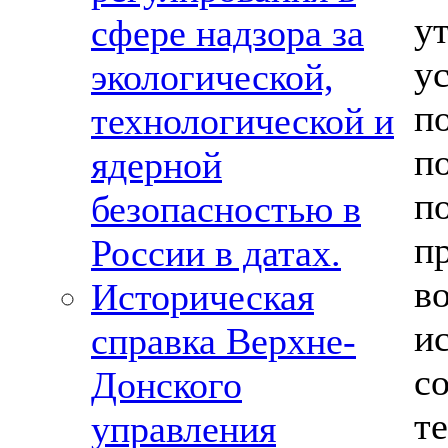
у
сфере надзора за
у
экологической,
п
технологической и
п
ядерной
п
безопасностью в
п
России в датах.
в
Историческая
и
справка Верхне-
с
Донского
т
управления