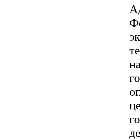
А
Ф
э
т
н
г
о
ц
г
д