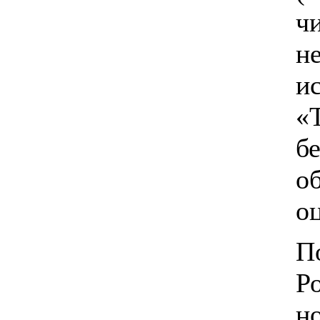
ч
н
и
«
б
о
о
П
Р
н