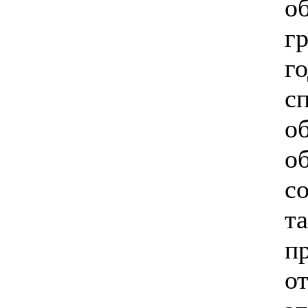
о
гр
г
с
о
о
с
т
п
о