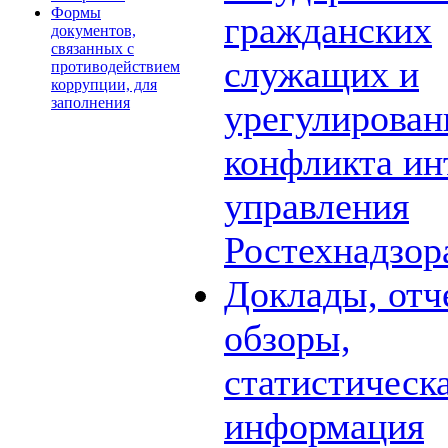
Формы
гражданских
документов,
связанных с
служащих и
противодействием
коррупции, для
заполнения
урегулирова
конфликта ин
управления
Ростехнадзор
Доклады, отч
обзоры,
статистическ
информация