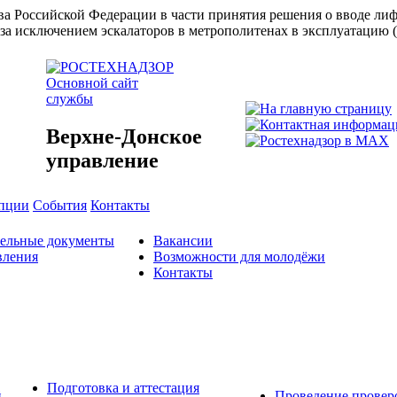
ства Российской Федерации в части принятия решения о вводе л
за исключением эскалаторов в метрополитенах в эксплуатацию 
Основной сайт
службы
Верхне-Донское
управление
упции
События
Контакты
тельные документы
Вакансии
вления
Возможности для молодёжи
Контакты
Подготовка и аттестация
й
Проведение провер