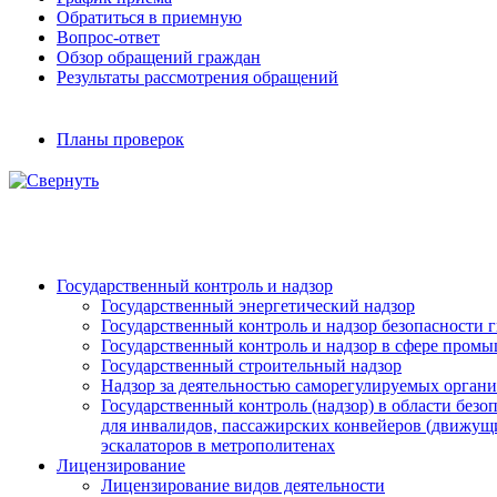
Обратиться в приемную
Вопрос-ответ
Обзор обращений граждан
Результаты рассмотрения обращений
Планы проверок
Государственный контроль и надзор
Государственный энергетический надзор
Государственный контроль и надзор безопасности
Государственный контроль и надзор в сфере пром
Государственный строительный надзор
Надзор за деятельностью саморегулируемых орган
Государственный контроль (надзор) в области без
для инвалидов, пассажирских конвейеров (движущи
эскалаторов в метрополитенах
Лицензирование
Лицензирование видов деятельности