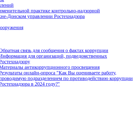
млений
именительной практике контрольно-надзорной
хне-Донском управлении Ростехнадзора
сооружения
Обратная связь для сообщения о фактах коррупции
Информация для организаций, подведомственных
Ростехнадзору
Материалы антикоррупционного просвещения
Результаты онлайн-опроса "Как Вы оцениваете работу,
проводимую подразделением по противодействию коррупции
Ростехнадзора в 2024 году?"