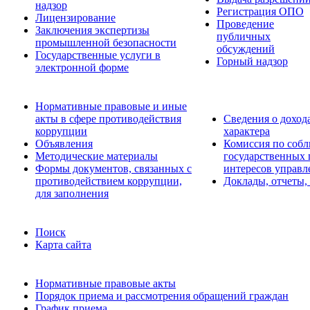
надзор
Регистрация ОПО
Лицензирование
Проведение
Заключения экспертизы
публичных
промышленной безопасности
обсуждений
Государственные услуги в
Горный надзор
электронной форме
Нормативные правовые и иные
акты в сфере противодействия
Сведения о доход
коррупции
характера
Объявления
Комиссия по соб
Методические материалы
государственных
Формы документов, связанных с
интересов управл
противодействием коррупции,
Доклады, отчеты,
для заполнения
Поиск
Карта сайта
Нормативные правовые акты
Порядок приема и рассмотрения обращений граждан
График приема