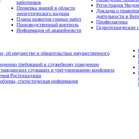
работников
Регистрация Уведо
Проверка знаний в области
Доклады о правопр
энергетического надзора
деятельности в Вер
Планы развития горных работ
Профилактика
Производственный контроль
Гидротехнические 
Информация об аварийновсти
ах, об имуществе и обязательствах имущественного
людению требований к служебному поведению
 гражданских служащих и урегулированию конфликта
ения Ростехнадзора
 обзоры, статистическая информация