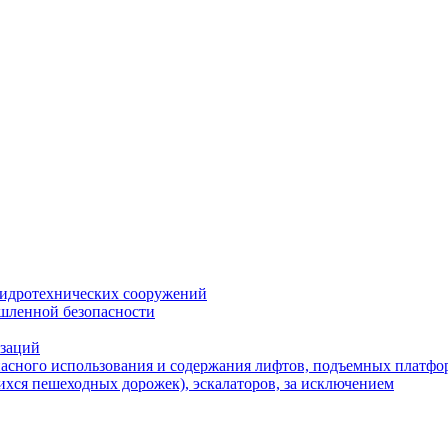
 гидротехнических сооружений
ышленной безопасности
изаций
опасного использования и содержания лифтов, подъемных платфо
хся пешеходных дорожек), эскалаторов, за исключением