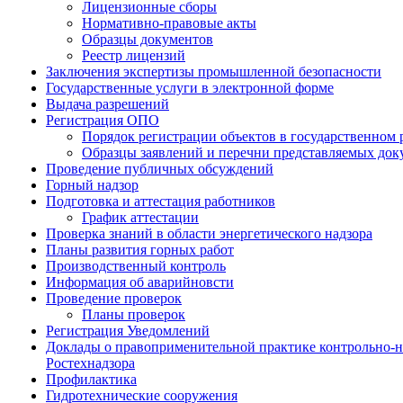
Лицензионные сборы
Нормативно-правовые акты
Образцы документов
Реестр лицензий
Заключения экспертизы промышленной безопасности
Государственные услуги в электронной форме
Выдача разрешений
Регистрация ОПО
Порядок регистрации объектов в государственном 
Образцы заявлений и перечни представляемых док
Проведение публичных обсуждений
Горный надзор
Подготовка и аттестация работников
График аттестации
Проверка знаний в области энергетического надзора
Планы развития горных работ
Производственный контроль
Информация об аварийновсти
Проведение проверок
Планы проверок
Регистрация Уведомлений
Доклады о правоприменительной практике контрольно-н
Ростехнадзора
Профилактика
Гидротехнические сооружения