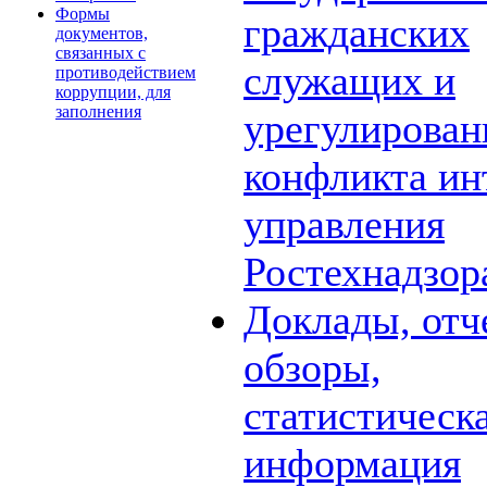
Формы
гражданских
документов,
связанных с
служащих и
противодействием
коррупции, для
заполнения
урегулирова
конфликта ин
управления
Ростехнадзор
Доклады, отч
обзоры,
статистическ
информация