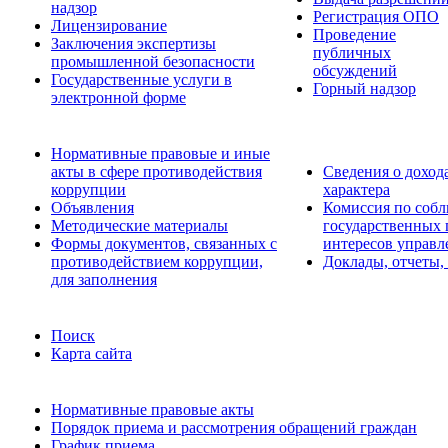
надзор
Регистрация ОПО
Лицензирование
Проведение
Заключения экспертизы
публичных
промышленной безопасности
обсуждений
Государственные услуги в
Горный надзор
электронной форме
Нормативные правовые и иные
акты в сфере противодействия
Сведения о доход
коррупции
характера
Объявления
Комиссия по соб
Методические материалы
государственных
Формы документов, связанных с
интересов управл
противодействием коррупции,
Доклады, отчеты,
для заполнения
Поиск
Карта сайта
Нормативные правовые акты
Порядок приема и рассмотрения обращений граждан
График приема