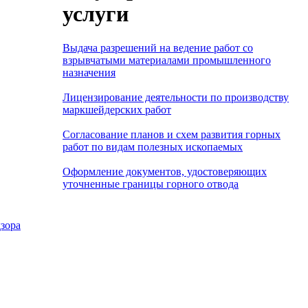
услуги
Выдача разрешений на ведение работ со
взрывчатыми материалами промышленного
назначения
Лицензирование деятельности по производству
маркшейдерских работ
Согласование планов и схем развития горных
работ по видам полезных ископаемых
Оформление документов, удостоверяющих
уточненные границы горного отвода
зора