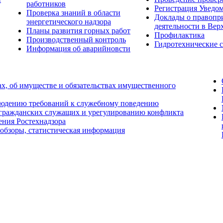
работников
Регистрация Уведо
Проверка знаний в области
Доклады о правопр
энергетического надзора
деятельности в Вер
Планы развития горных работ
Профилактика
Производственный контроль
Гидротехнические 
Информация об аварийновсти
ах, об имуществе и обязательствах имущественного
людению требований к служебному поведению
 гражданских служащих и урегулированию конфликта
ения Ростехнадзора
 обзоры, статистическая информация