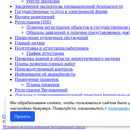
Реестр лицензий
Заключения экспертизы промышленной безопасности
Государственные услуги в электронной форме
Выдача разрешений
Регистрация ОПО
Порядок регистрации объектов в государственном 
Образцы заявлений и перечни представляемых док
Проведение публичных обсуждений
Горный надзор
Подготовка и аттестация работников
График аттестации
Проверка знаний в области энергетического надзора
Планы развития горных работ
Производственный контроль
Информация об аварийновсти
Проведение проверок
Планы проверок
Регистрация Уведомлений
Доклады о правоприменительной практике контрольно-н
Профилактика
Мы обрабатываем cookies, чтобы пользоваться сайтом было у
Гидротехнические сооружения
настройках браузера. Пожалуйста, ознакомьтесь с
политикой
Об управлении
Новости
Деятельность
Противодействие корру
Принять
© Ростехнадзор 2013-2026. Все права защищены.
Условия использования материалов сайта