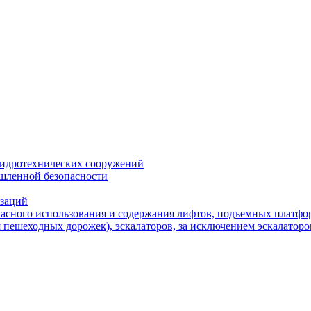
 гидротехнических сооружений
ышленной безопасности
изаций
опасного использования и содержания лифтов, подъемных платфо
пешеходных дорожек), эскалаторов, за исключением эскалаторо