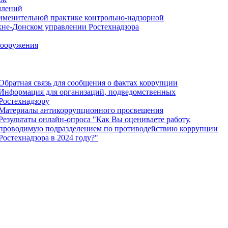
млений
именительной практике контрольно-надзорной
хне-Донском управлении Ростехнадзора
сооружения
Обратная связь для сообщения о фактах коррупции
Информация для организаций, подведомственных
Ростехнадзору
Материалы антикоррупционного просвещения
Результаты онлайн-опроса "Как Вы оцениваете работу,
проводимую подразделением по противодействию коррупции
Ростехнадзора в 2024 году?"