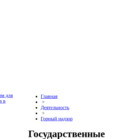
рм для
Главная
в в
>
Деятельность
>
Горный надзор
Государственные