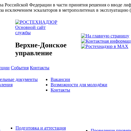
ства Российской Федерации в части принятия решения о вводе л
за исключением эскалаторов в метрополитенах в эксплуатацию 
Основной сайт
службы
Верхне-Донское
управление
упции
События
Контакты
тельные документы
Вакансии
вления
Возможности для молодёжи
Контакты
Подготовка и аттестация
й
Проведение провер