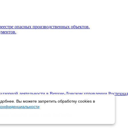
реестре опасных производственных объектов.
ументов.
адзорной деятельности в Верхне-Донском управлении Ростехнад
добнее. Вы можете запретить обработку cookies в
 конфиденциальности
пции
События
Карта сайта
Контакты