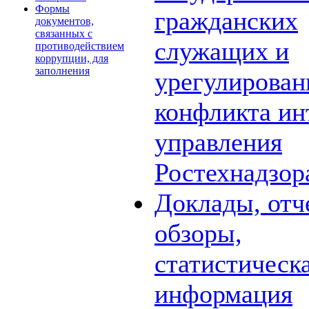
Формы
гражданских
документов,
связанных с
служащих и
противодействием
коррупции, для
заполнения
урегулирова
конфликта ин
управления
Ростехнадзор
Доклады, отч
обзоры,
статистическ
информация