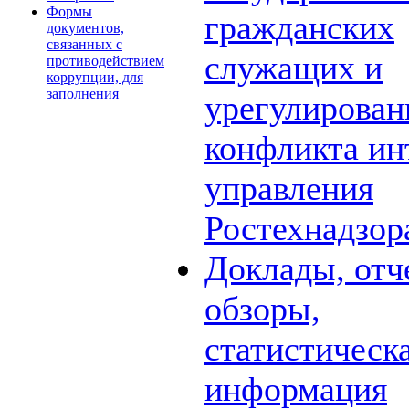
Формы
гражданских
документов,
связанных с
служащих и
противодействием
коррупции, для
заполнения
урегулирова
конфликта ин
управления
Ростехнадзор
Доклады, отч
обзоры,
статистическ
информация