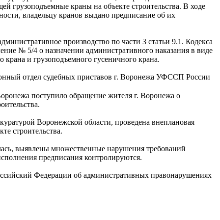
ей грузоподъемные краны на объекте строительства. В ходе
сти, владельцу кранов выдано предписание об их
дминистративное производство по части 3 статьи 9.1. Кодекса
ние № 5/4 о назначении административного наказания в виде
 крана и грузоподъемного гусеничного крана.
онный отдел судебных приставов г. Воронежа УФССП России
Воронежа поступило обращение жителя г. Воронежа о
оительства.
куратурой Воронежской области, проведена внеплановая
те строительства.
илась, выявлены множественные нарушения требований
исполнения предписания контролируются.
 Российский Федерации об административных правонарушениях