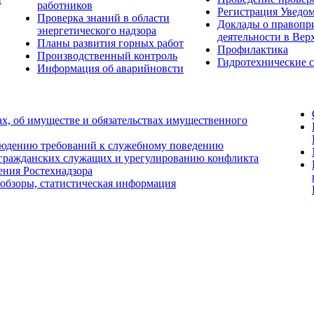
работников
Регистрация Уведо
Проверка знаний в области
Доклады о правопр
энергетического надзора
деятельности в Вер
Планы развития горных работ
Профилактика
Производственный контроль
Гидротехнические 
Информация об аварийновсти
ах, об имуществе и обязательствах имущественного
людению требований к служебному поведению
 гражданских служащих и урегулированию конфликта
ения Ростехнадзора
 обзоры, статистическая информация