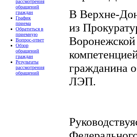
рассмотрения
обращений
В Верхне-Дон
граждан
График
приема
из Прокурату
Обратиться в
приемную
Воронежской 
Вопрос-ответ
Обзор
компетенцией
обращений
граждан
Результаты
гражданина о
рассмотрения
обращений
ЛЭП.
Руководствуя
Федерального 