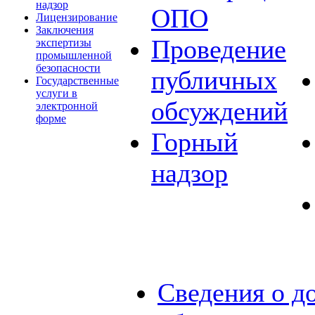
надзор
ОПО
Лицензирование
Заключения
Проведение
экспертизы
промышленной
безопасности
публичных
Государственные
услуги в
обсуждений
электронной
форме
Горный
надзор
Сведения о д