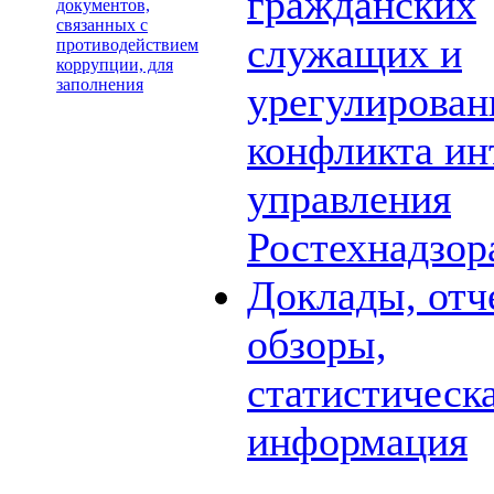
гражданских
документов,
связанных с
служащих и
противодействием
коррупции, для
заполнения
урегулирова
конфликта ин
управления
Ростехнадзор
Доклады, отч
обзоры,
статистическ
информация