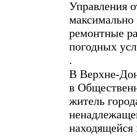
Управления от
максимально 
ремонтные р
погодных усл
.
В Верхне-Дон
в Обществен
житель город
ненадлежащей
находящейся 