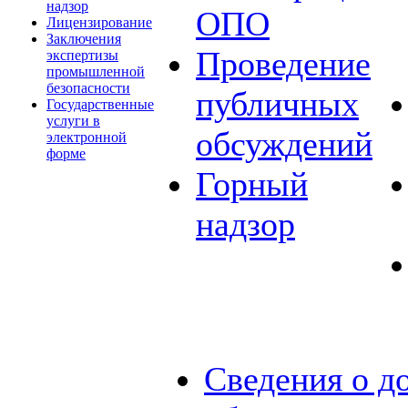
надзор
ОПО
Лицензирование
Заключения
Проведение
экспертизы
промышленной
безопасности
публичных
Государственные
услуги в
обсуждений
электронной
форме
Горный
надзор
Сведения о д