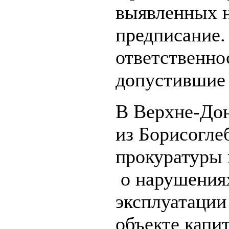
выявленных 
предписание.
ответственно
допустившие
В Верхне-Дон
из Борисогле
прокуратуры 
о нарушениях
эксплуатации
объекте капи