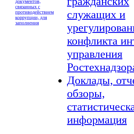
гражданских
документов,
связанных с
служащих и
противодействием
коррупции, для
заполнения
урегулирова
конфликта ин
управления
Ростехнадзор
Доклады, отч
обзоры,
статистическ
информация