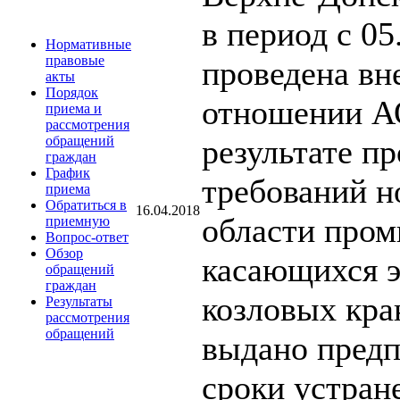
в период с 05
Нормативные
правовые
проведена вн
акты
Порядок
отношении А
приема и
рассмотрения
результате п
обращений
граждан
График
требований н
приема
Обратиться в
16.04.2018
области пром
приемную
Вопрос-ответ
Обзор
касающихся 
обращений
граждан
козловых кра
Результаты
рассмотрения
обращений
выдано предп
сроки устран