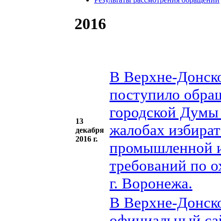
2016
В Верхне-Донско
поступило обра
городской Думы 
13
жалобах избират
декабря
2016 г.
промышленной и
требований по о
г. Воронежа.
В Верхне-Донско
официальный са