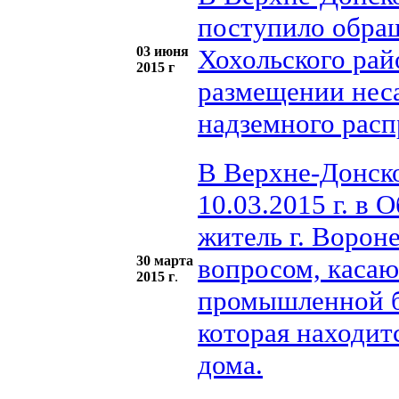
поступило обра
03 июня
Хохольского рай
2015 г
размещении нес
надземного расп
В Верхне-Донско
10.03.2015 г. в
житель г. Ворон
30 марта
вопросом, каса
2015 г
.
промышленной б
которая находит
дома.