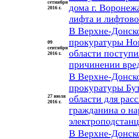
сетнября
дома г. Воронеж
2016 г.
лифта и лифтово
В Верхне-Донско
прокуратуры Но
09
сентября
области поступи
2016 г.
причинении вре
В Верхне-Донско
прокуратуры Бу
27 июля
области для рас
2016 г.
гражданина о н
электроподстанц
В Верхне-Донско