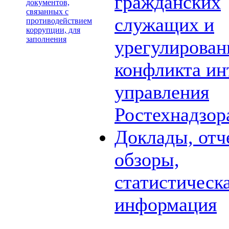
гражданских
документов,
связанных с
служащих и
противодействием
коррупции, для
заполнения
урегулирова
конфликта ин
управления
Ростехнадзор
Доклады, отч
обзоры,
статистическ
информация