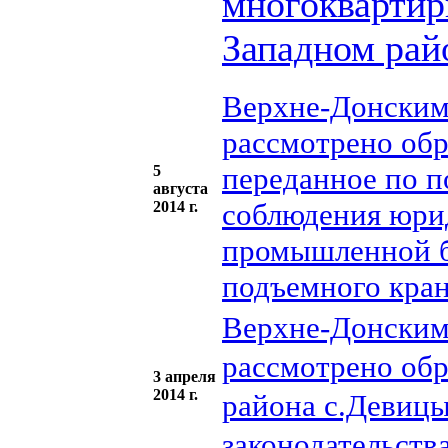
многоквартир
Западном рай
Верхне-Донским
рассмотрено обр
переданное по п
5
августа
соблюдения юри
2014 г.
промышленной б
подъемного кран
Верхне-Донским
рассмотрено об
3 апреля
2014 г.
района с.Девиц
законодательств