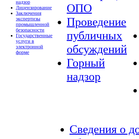
надзор
ОПО
Лицензирование
Заключения
Проведение
экспертизы
промышленной
безопасности
публичных
Государственные
услуги в
обсуждений
электронной
форме
Горный
надзор
Сведения о д