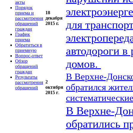
акты
Порядок
электроэнерг
18
приема и
декабря
рассмотрения
для транспор
2015 г.
обращений
граждан
электроперед
График
приема
Обратиться в
автодороги в
приемную
Вопрос-ответ
домов.
Обзор
обращений
граждан
В Верхне-Донско
Результаты
2
рассмотрения
обратился жител
октября
обращений
2015 г
.
систематические
В Верхне-Дон
обратились п