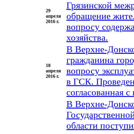
Грязинской меж
29
обращение жител
апреля
2016 г.
вопросу содержа
хозяйства.
В Верхне-Донско
гражданина горо
18
вопросу эксплу
апреля
2016 г.
в ГСК. Проведен
согласованная с
В Верхне-Донско
Государственной
области поступи