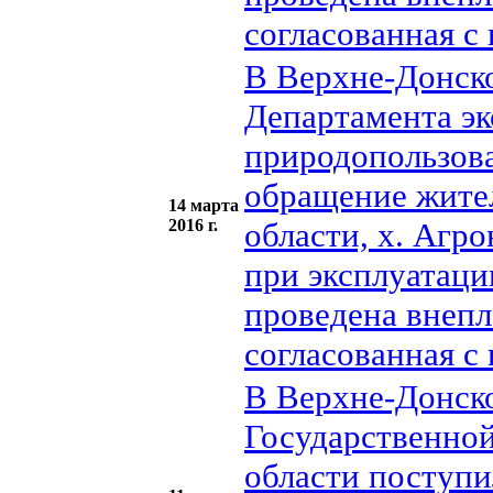
согласованная с
В Верхне-Донско
Департамента эк
природопользова
обращение жител
14 марта
2016 г.
области, х. Агр
при эксплуатаци
проведена внепл
согласованная с
В Верхне-Донско
Государственно
области поступи