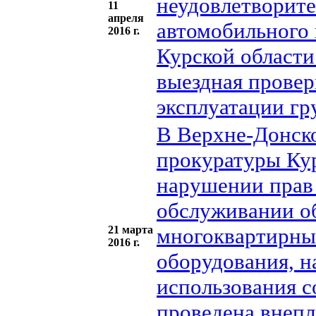
неудовлетворит
11
апреля
автомобильного 
2016 г.
Курской области
выездная провер
эксплуатации г
В Верхне-Донско
прокуратуры Ку
нарушении прав 
обслуживании о
21 марта
многоквартирных
2016 г.
оборудования, н
использования с
проведена внепл