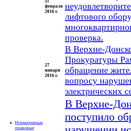
11
неудовлетворит
февраля
2016 г.
лифтового обору
многоквартирног
проверка.
В Верхне-Донско
Прокуратуры Ра
27
обращение жител
января
2016 г.
вопросу наруше
электрических с
В Верхне-Дон
поступило об
Нормативные
нарушении ис
правовые