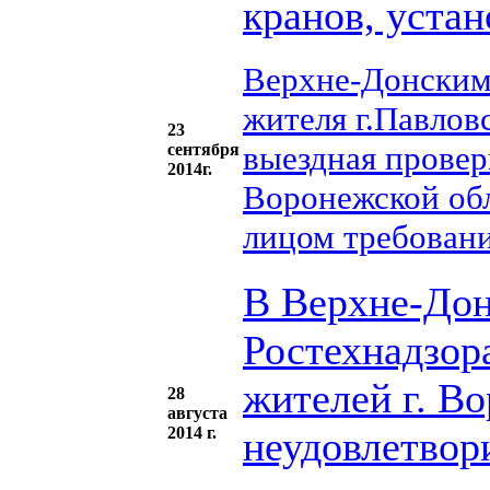
кранов, уста
Верхне-Донским
жителя г.Павлов
23
выездная провер
сентября
2014г.
Воронежской об
лицом требован
В Верхне-Дон
Ростехнадзор
жителей г. В
28
августа
2014 г.
неудовлетвор