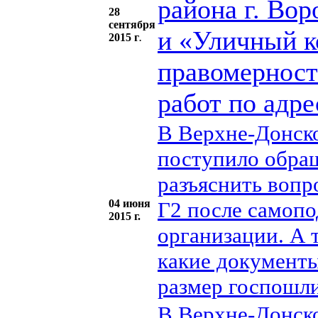
района г. Во
28
сентября
и «Уличный к
2015 г
.
правомерност
работ по адре
В Верхне-Донско
поступило обра
разъяснить вопр
04 июня
Г2 после самопо
2015 г.
организации. А 
какие документы
размер госпошл
В Верхне-Донско