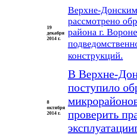
Верхне-Донским
рассмотрено об
19
района г. Ворон
декабря
2014 г.
подведомственно
конструкций.
В Верхне-Дон
поступило об
микрорайонов
8
октября
проверить пр
2014 г.
эксплуатаци