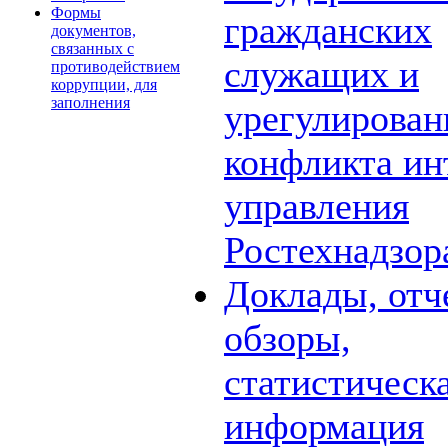
Формы
гражданских
документов,
связанных с
служащих и
противодействием
коррупции, для
заполнения
урегулирова
конфликта ин
управления
Ростехнадзор
Доклады, отч
обзоры,
статистическ
информация