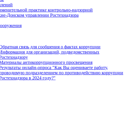
млений
именительной практике контрольно-надзорной
хне-Донском управлении Ростехнадзора
сооружения
Обратная связь для сообщения о фактах коррупции
Информация для организаций, подведомственных
Ростехнадзору
Материалы антикоррупционного просвещения
Результаты онлайн-опроса "Как Вы оцениваете работу,
проводимую подразделением по противодействию коррупции
Ростехнадзора в 2024 году?"