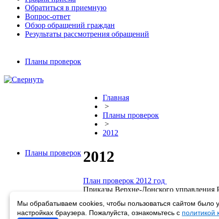
Обратиться в приемную
Вопрос-ответ
Обзор обращений граждан
Результаты рассмотрения обращений
Планы проверок
Главная
>
Планы проверок
>
2012
2012
Планы проверок
План проверок 2012 год
Приказы Верхне-Донского управления Р
1. Приказ от 23.01.2012 г. № 16 (
скачать
)
Мы обрабатываем cookies, чтобы пользоваться сайтом было у
2. Приказ от 28.03.2012 г. № 72 (
скачать
)
настройках браузера. Пожалуйста, ознакомьтесь с
политикой
3. Приказ от 03.10.2012 г. № 231 (
скачат