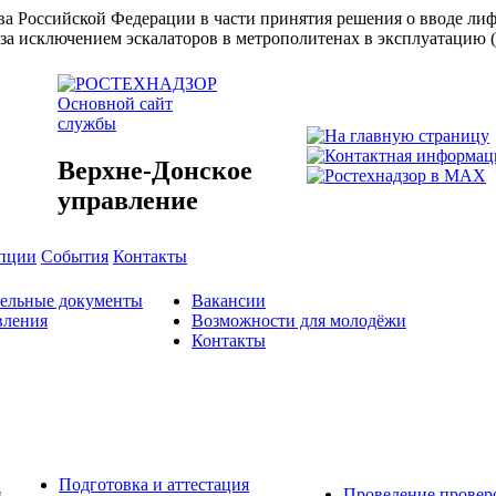
ства Российской Федерации в части принятия решения о вводе л
за исключением эскалаторов в метрополитенах в эксплуатацию 
Основной сайт
службы
Верхне-Донское
управление
упции
События
Контакты
тельные документы
Вакансии
вления
Возможности для молодёжи
Контакты
Подготовка и аттестация
й
Проведение провер