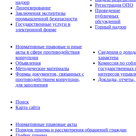
надзор
Регистрация ОПО
Лицензирование
Проведение
Заключения экспертизы
публичных
промышленной безопасности
обсуждений
Государственные услуги в
Горный надзор
электронной форме
Нормативные правовые и иные
акты в сфере противодействия
Сведения о доход
коррупции
характера
Объявления
Комиссия по соб
Методические материалы
государственных
Формы документов, связанных с
интересов управл
противодействием коррупции,
Доклады, отчеты,
для заполнения
Поиск
Карта сайта
Нормативные правовые акты
Порядок приема и рассмотрения обращений граждан
График приема