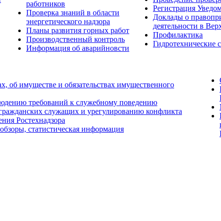
работников
Регистрация Уведо
Проверка знаний в области
Доклады о правопр
энергетического надзора
деятельности в Вер
Планы развития горных работ
Профилактика
Производственный контроль
Гидротехнические 
Информация об аварийновсти
ах, об имуществе и обязательствах имущественного
людению требований к служебному поведению
 гражданских служащих и урегулированию конфликта
ения Ростехнадзора
 обзоры, статистическая информация