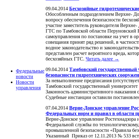
09.04.2014
Бесхозяйные гидротехнические
Обособленным подразделением Верхне- До
вопросу обеспечения безопасности бесхозя
участие заместитель руководителя Верхне- 
ГТС по Тамбовской области Перуновский Н.
самоуправления по постановке на учет в о
совещания принят ряд решений, в частност
водное законодательство и законодательс
представлен расчет вероятного вреда, кот
бесхозяйных ГТС.
Читать далее →
09.04.2014
Тамбовский государственный у
Федеральные
безопасности гидротехнических сооруже
новости
За невыполнение предписания (отсутствуе
Новости
Тамбовский государственный университет и
управления
Законность административного наказания 
Судебные инстанции оставили постановлен
07.04.2014
Верне-Донское управление Рост
Федеральных норм и правил в области 
Верне-Донское управление Ростехнадзора 
Федеральной службы по технологическому,
промышленной безопасности «Правила безо
Указанный Приказ от 12.11.2013 № 533 всту