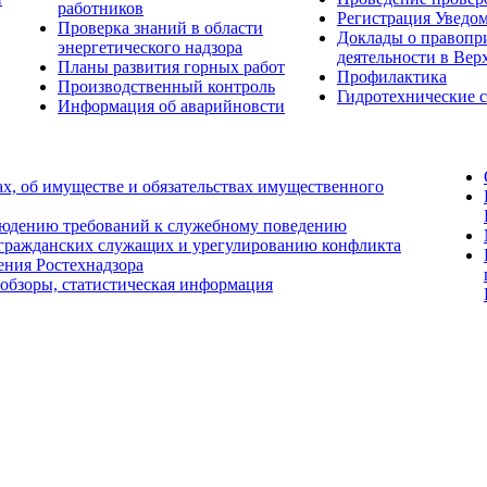
работников
Регистрация Уведо
Проверка знаний в области
Доклады о правопр
энергетического надзора
деятельности в Вер
Планы развития горных работ
Профилактика
Производственный контроль
Гидротехнические 
Информация об аварийновсти
ах, об имуществе и обязательствах имущественного
людению требований к служебному поведению
 гражданских служащих и урегулированию конфликта
ения Ростехнадзора
 обзоры, статистическая информация