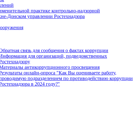
млений
именительной практике контрольно-надзорной
хне-Донском управлении Ростехнадзора
сооружения
Обратная связь для сообщения о фактах коррупции
Информация для организаций, подведомственных
Ростехнадзору
Материалы антикоррупционного просвещения
Результаты онлайн-опроса "Как Вы оцениваете работу,
проводимую подразделением по противодействию коррупции
Ростехнадзора в 2024 году?"