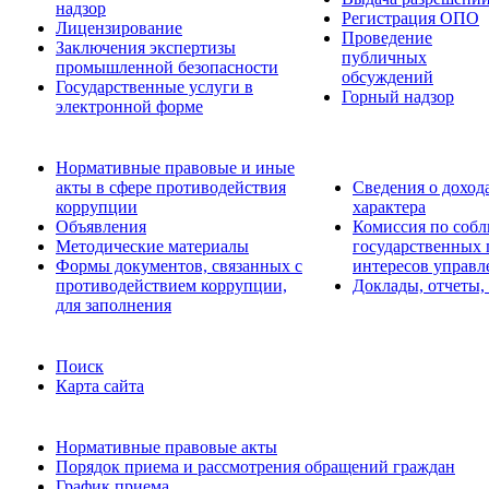
надзор
Регистрация ОПО
Лицензирование
Проведение
Заключения экспертизы
публичных
промышленной безопасности
обсуждений
Государственные услуги в
Горный надзор
электронной форме
Нормативные правовые и иные
акты в сфере противодействия
Сведения о доход
коррупции
характера
Объявления
Комиссия по соб
Методические материалы
государственных
Формы документов, связанных с
интересов управл
противодействием коррупции,
Доклады, отчеты,
для заполнения
Поиск
Карта сайта
Нормативные правовые акты
Порядок приема и рассмотрения обращений граждан
График приема