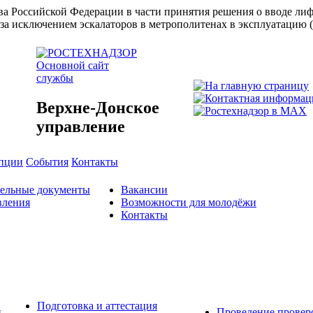
ства Российской Федерации в части принятия решения о вводе л
за исключением эскалаторов в метрополитенах в эксплуатацию 
Основной сайт
службы
Верхне-Донское
управление
упции
События
Контакты
тельные документы
Вакансии
вления
Возможности для молодёжи
Контакты
Подготовка и аттестация
й
Проведение провер