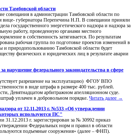
асти Тамбовской области
ие совещания в администрации Тамбовской области по
вом вице- губернатора Перепечина Н.П. В совещании приняли
ела государственного энергетического надзора и надзора за
ельную работу, проведенную органами местного
ормление в собственность затягивается. По результатам
рована рабочая группа по подготовке проектов изменений в
ды и природопользованию Тамбовской области будет
ществу физических и юридических лиц в результате аварии
за нарушение федерального законодательства в сфере
тсутствует разрешение на эксплуатацию) ФГОУ ВПО
венности в виде штрафа в размере 400 тыс. рублей.
сти, Девятнадцатом арбитражном апелляционном суде.
штраф уплачен в добровольном порядке.
Читать далее →
адзора от 12.11.2013 г. №533 «Об утверждении
 которых используются ПС"
31.12.2013 г. зарегистрирован за № 30992 приказ
 утверждении Федеральных норм и правил в области
ользуются подъемные сооружения» (далее – ФНП).