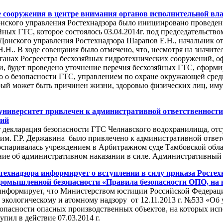
 сооружения в центре внимания органов исполнительной вл
нского управления Ростехнадзора было инициировано проведен
йных ГТС, которое состоялось 03.04.2014г. под председательст
Донского управления Ростехнадзора Шарапов Е.Н., начальник отд
Н.. В ходе совещания было отмечено, что, несмотря на значит
рганах Росреестра бесхозяйных гидротехнических сооружений, оф
и, будет проведено уточнение перечня бесхозяйных ГТС, сформи
тво о безопасности ГТС, управлением по охране окружающей сре
орый может быть причинен жизни, здоровью физических лиц, иму
ниверситет привлечен к административной ответственности 
ний
т декларация безопасности ГТС Челнавского водохранилища, о
м. Г.Р. Державина было привлечено к административной ответст
оспаривалась учреждением в Арбитражном суде Тамбовской обла
ие об административном наказании в силе. Административный 
ехнадзора информирует о вступлении в силу приказа Ростехн
промышленной безопасности «Правила безопасности ОПО, на
информирует, что Министерством юстиции Российской Федерации 
 экологическому и атомному надзору от 12.11.2013 г. №533 «Об
пасности опасных производственных объектов, на которых исп
пил в действие 07.03.2014 г.