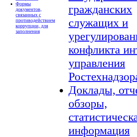
Формы
гражданских
документов,
связанных с
служащих и
противодействием
коррупции, для
заполнения
урегулирова
конфликта ин
управления
Ростехнадзор
Доклады, отч
обзоры,
статистическ
информация