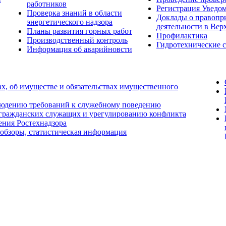
работников
Регистрация Уведо
Проверка знаний в области
Доклады о правопр
энергетического надзора
деятельности в Вер
Планы развития горных работ
Профилактика
Производственный контроль
Гидротехнические 
Информация об аварийновсти
ах, об имуществе и обязательствах имущественного
людению требований к служебному поведению
 гражданских служащих и урегулированию конфликта
ения Ростехнадзора
 обзоры, статистическая информация