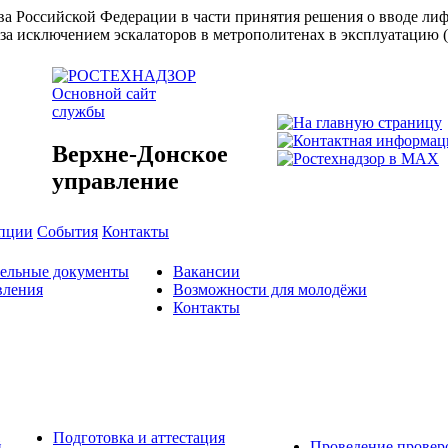
ства Российской Федерации в части принятия решения о вводе л
за исключением эскалаторов в метрополитенах в эксплуатацию 
Основной сайт
службы
Верхне-Донское
управление
упции
События
Контакты
тельные документы
Вакансии
вления
Возможности для молодёжи
Контакты
Подготовка и аттестация
й
Проведение провер