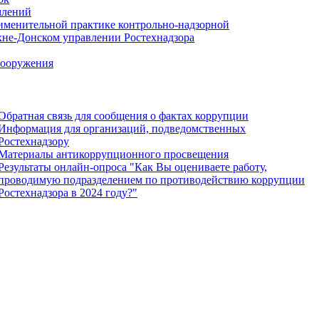
млений
именительной практике контрольно-надзорной
хне-Донском управлении Ростехнадзора
сооружения
Обратная связь для сообщения о фактах коррупции
Информация для организаций, подведомственных
Ростехнадзору
Материалы антикоррупционного просвещения
Результаты онлайн-опроса "Как Вы оцениваете работу,
проводимую подразделением по противодействию коррупции
Ростехнадзора в 2024 году?"