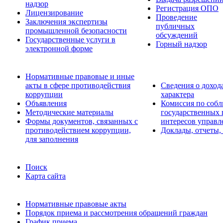
надзор
Регистрация ОПО
Лицензирование
Проведение
Заключения экспертизы
публичных
промышленной безопасности
обсуждений
Государственные услуги в
Горный надзор
электронной форме
Нормативные правовые и иные
акты в сфере противодействия
Сведения о доход
коррупции
характера
Объявления
Комиссия по соб
Методические материалы
государственных
Формы документов, связанных с
интересов управл
противодействием коррупции,
Доклады, отчеты,
для заполнения
Поиск
Карта сайта
Нормативные правовые акты
Порядок приема и рассмотрения обращений граждан
График приема