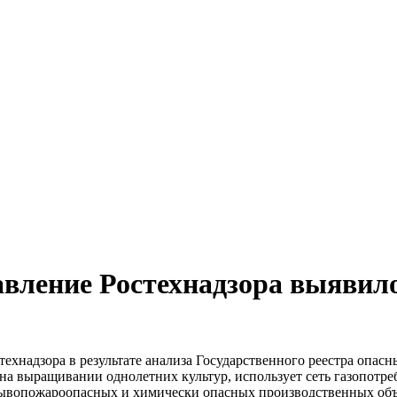
авление Ростехнадзора выяви
ехнадзора в результате анализа Государственного реестра опас
а выращивании однолетних культур, использует сеть газопотре
ывопожароопасных и химически опасных производственных объекто