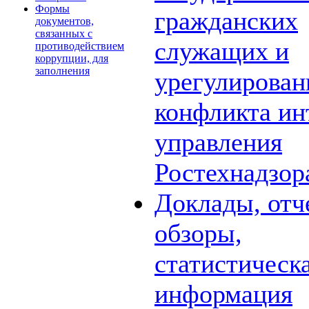
Формы
гражданских
документов,
связанных с
служащих и
противодействием
коррупции, для
заполнения
урегулирова
конфликта ин
управления
Ростехнадзор
Доклады, отч
обзоры,
статистическ
информация