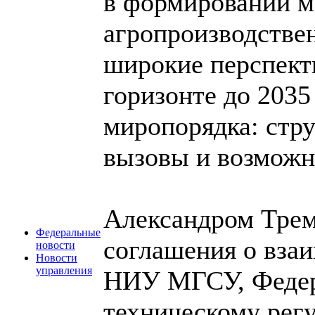
в формировании 
агропроизводстве
широкие перспект
горизонте до 2035
миропорядка: стр
вызовы и возмож
Александром Тре
Федеральные
соглашения о взаи
новости
Новости
управления
НИУ МГСУ, Федер
техническому рег