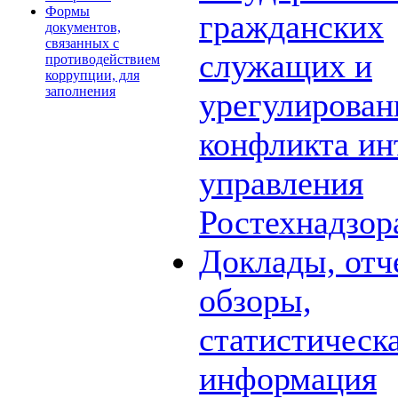
Формы
гражданских
документов,
связанных с
служащих и
противодействием
коррупции, для
заполнения
урегулирова
конфликта ин
управления
Ростехнадзор
Доклады, отч
обзоры,
статистическ
информация