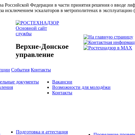
ства Российской Федерации в части принятия решения о вводе л
за исключением эскалаторов в метрополитенах в эксплуатацию 
Основной сайт
службы
Верхне-Донское
управление
упции
События
Контакты
тельные документы
Вакансии
вления
Возможности для молодёжи
Контакты
Подготовка и аттестация
й
Проведение провер