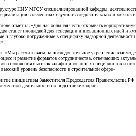
труктуре НИУ МГСУ специализированной кафедры, деятельность
кже реализацию совместных научно-исследовательских проектов 
ове отметил: «Для нас большая честь открывать корпоративную 
едра станет площадкой для генерации инновационных идей и к
 и глубоко погруженные в специфику надзорной деятельности 
е».
л: «Мы рассчитываем на последовательное укрепление взаимоде
цесс и развитие форматов сотрудничества, отвечающих актуальн
ового поколения высококвалифицированных специалистов и поз
 высокий уровень безопасности в строительной сфере».
звитие инициативы Заместителя Председателя Правительства Р
вместной деятельности по подготовке кадров.