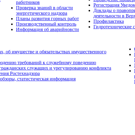
работников
Регистрация Уведо
Проверка знаний в области
Доклады о правопр
энергетического надзора
деятельности в Вер
Планы развития горных работ
Профилактика
Производственный контроль
Гидротехнические 
Информация об аварийновсти
ах, об имуществе и обязательствах имущественного
людению требований к служебному поведению
 гражданских служащих и урегулированию конфликта
ения Ростехнадзора
 обзоры, статистическая информация