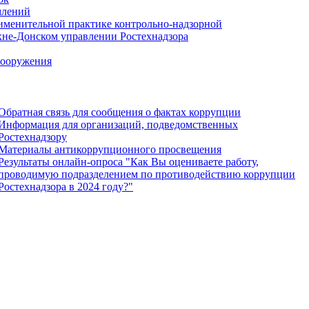
млений
именительной практике контрольно-надзорной
хне-Донском управлении Ростехнадзора
сооружения
Обратная связь для сообщения о фактах коррупции
Информация для организаций, подведомственных
Ростехнадзору
Материалы антикоррупционного просвещения
Результаты онлайн-опроса "Как Вы оцениваете работу,
проводимую подразделением по противодействию коррупции
Ростехнадзора в 2024 году?"