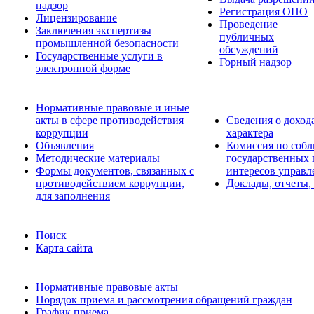
надзор
Регистрация ОПО
Лицензирование
Проведение
Заключения экспертизы
публичных
промышленной безопасности
обсуждений
Государственные услуги в
Горный надзор
электронной форме
Нормативные правовые и иные
акты в сфере противодействия
Сведения о доход
коррупции
характера
Объявления
Комиссия по соб
Методические материалы
государственных
Формы документов, связанных с
интересов управл
противодействием коррупции,
Доклады, отчеты,
для заполнения
Поиск
Карта сайта
Нормативные правовые акты
Порядок приема и рассмотрения обращений граждан
График приема