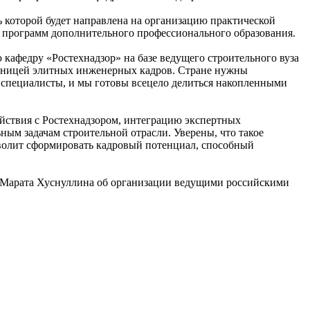
 которой будет направлена на организацию практической
и программ дополнительного профессионального образования.
кафедру «Ростехнадзор» на базе ведущего строительного вуза
узницей элитных инженерных кадров. Стране нужны
специалисты, и мы готовы всецело делиться накопленными
йствия с Ростехнадзором, интеграцию экспертных
ым задачам строительной отрасли. Уверены, что такое
волит сформировать кадровый потенциал, способный
Ф Марата Хуснуллина об организации ведущими российскими